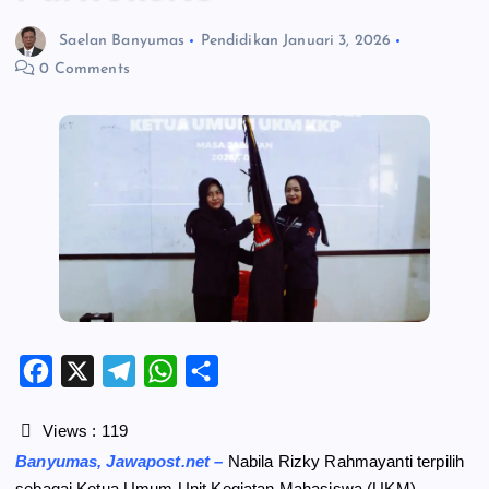
Saelan Banyumas
Pendidikan
Januari 3, 2026
0 Comments
F
X
T
W
S
a
e
h
h
c
l
a
a
Views :
119
e
e
t
r
Banyumas, Jawapost.net –
Nabila Rizky Rahmayanti terpilih
b
g
s
e
sebagai Ketua Umum Unit Kegiatan Mahasiswa (UKM)