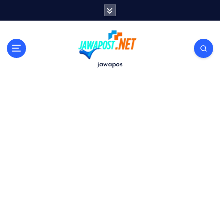
S
k
i
p
t
o
jawapos
c
o
n
t
e
n
t