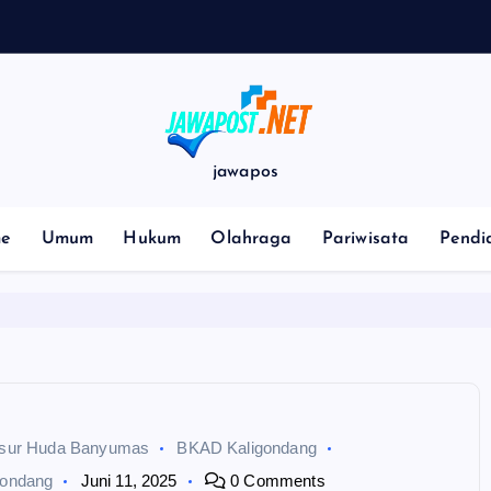
jawapos
e
Umum
Hukum
Olahraga
Pariwisata
Pendi
nsur Huda Banyumas
BKAD Kaligondang
gondang
Juni 11, 2025
0 Comments