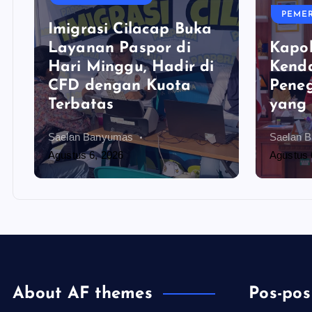
PEME
Imigrasi Cilacap Buka
Layanan Paspor di
Kapol
Hari Minggu, Hadir di
Kenda
CFD dengan Kuota
Pene
Terbatas
yang 
Saelan Banyumas
Saelan 
Agustus 6, 2026
Agustus 
About AF themes
Pos-pos