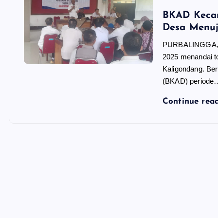
BKAD Kecam
Desa Menu
PURBALINGGA, Ja
2025 menandai t
Kaligondang. Be
(BKAD) periode
Continue rea