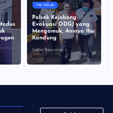
TNI POLRI
Polsek Kejobong
 Modus
Evakuasi ODGJ yang
uk
Mengamuk, Aniaya Ibu
ragen
Kandung
Saelan Banyumas
Agustus 5, 2026