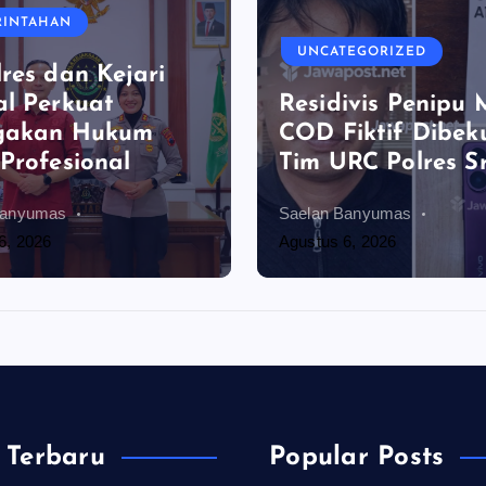
RINTAHAN
UNCATEGORIZED
res dan Kejari
l Perkuat
Residivis Penipu
gakan Hukum
COD Fiktif Dibek
Profesional
Tim URC Polres S
Banyumas
Saelan Banyumas
6, 2026
Agustus 6, 2026
 Terbaru
Popular Posts