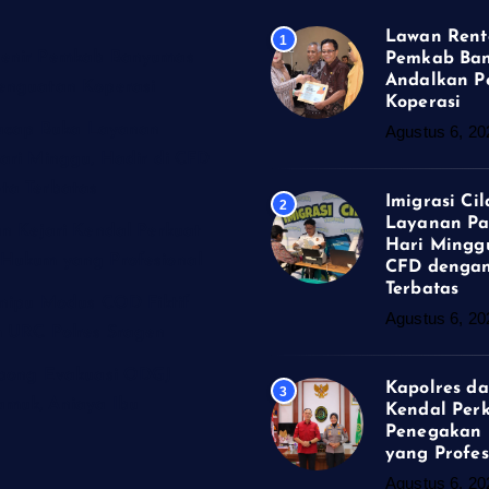
Lawan Rent
1
enir Pemkab Banyumas
Pemkab Ba
Andalkan P
enguatan Koperasi
Koperasi
lacap Buka Layanan
Agustus 6, 20
ari Minggu, Hadir di CFD
ta Terbatas
Imigrasi Ci
2
Layanan Pa
n Kejari Kendal Perkuat
Hari Minggu
Hukum yang Profesional
CFD dengan
Terbatas
enipu Modus COD Fiktif
Agustus 6, 20
m URC Polres Sragen
obong Evakuasi ODGJ
Kapolres da
3
muk, Aniaya Ibu
Kendal Per
Penegakan
yang Profes
Agustus 6, 20