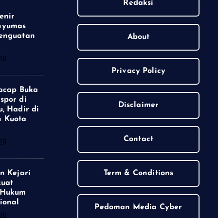
Redaksi
enir
nyumas
enguatan
About
26
Privacy Policy
lacap Buka
spor di
Disclaimer
, Hadir di
 Kuota
Contact
26
n Kejari
Term & Conditions
kuat
 Hukum
ional
Pedoman Media Cyber
26