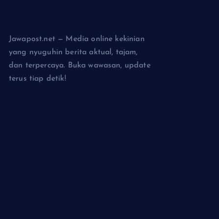
Lawan Rent
Jawapost.net — Media online kekinian
Andalkan P
yang nyuguhin berita aktual, tajam,
Imigrasi Ci
dan terpercaya. Buka wawasan, update
Paspor di H
terus tiap detik!
dengan Kuo
Kapolres da
Penegakan 
Residivis P
Dibekuk Ti
Polsek Kej
yang Menga
Kandung