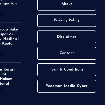
enguatan
About
26
Privacy Policy
lacap Buka
spor di
Disclaimer
, Hadir di
 Kuota
Contact
26
n Kejari
Term & Conditions
kuat
 Hukum
ional
Pedoman Media Cyber
26