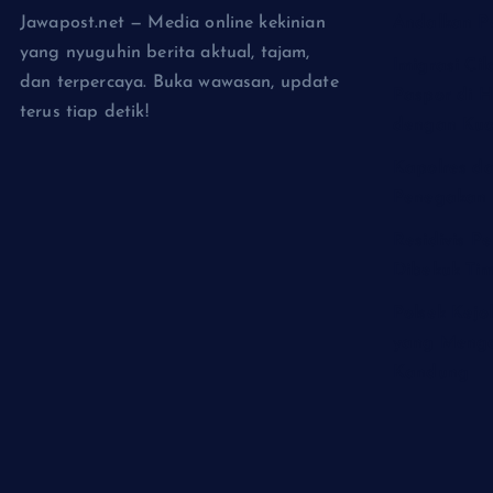
Jawapost.net — Media online kekinian
Andalkan P
yang nyuguhin berita aktual, tajam,
Imigrasi Ci
dan terpercaya. Buka wawasan, update
Paspor di H
terus tiap detik!
dengan Kuo
Kapolres da
Penegakan 
Residivis P
Dibekuk Ti
Polsek Kej
yang Menga
Kandung