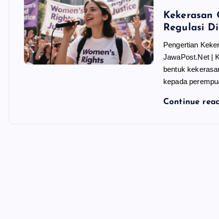
Kekerasan 
Regulasi Di
Pengertian Keke
JawaPost.Net | 
bentuk kekerasan 
kepada perempua
Continue rea