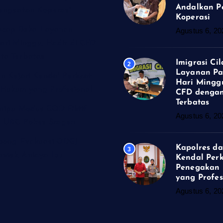
Andalkan P
enguatan Koperasi
Koperasi
lacap Buka Layanan
Agustus 6, 20
ari Minggu, Hadir di CFD
ta Terbatas
Imigrasi Ci
2
Layanan Pa
n Kejari Kendal Perkuat
Hari Minggu
Hukum yang Profesional
CFD dengan
Terbatas
enipu Modus COD Fiktif
Agustus 6, 20
m URC Polres Sragen
obong Evakuasi ODGJ
Kapolres da
3
muk, Aniaya Ibu
Kendal Per
Penegakan
yang Profes
Agustus 6, 20