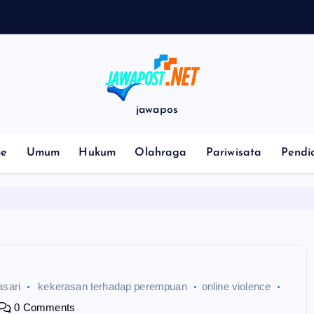
jawapos
e
Umum
Hukum
Olahraga
Pariwisata
Pendi
sari
kekerasan terhadap perempuan
online violence
0 Comments