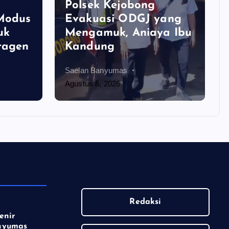
Polsek Kejobong
 Modus
Evakuasi ODGJ yang
uk
Mengamuk, Aniaya Ibu
ragen
Kandung
Saelan Banyumas
Agustus 5, 2026
Redaksi
enir
nyumas