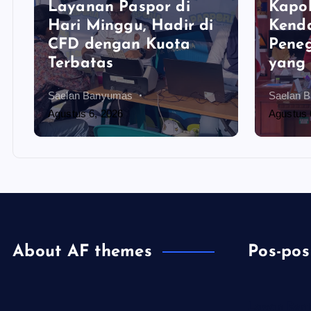
Layanan Paspor di
Kapol
Hari Minggu, Hadir di
Kenda
CFD dengan Kuota
Pene
Terbatas
yang 
Saelan Banyumas
Saelan 
Agustus 6, 2026
Agustus 
About AF themes
Pos-pos
Lawan Rent