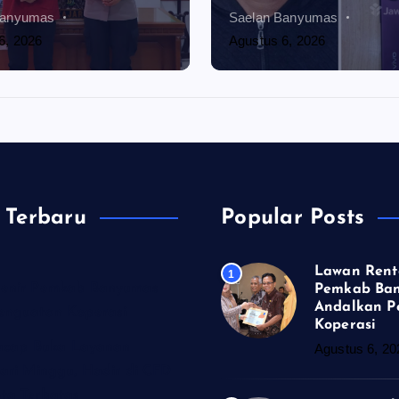
Banyumas
Saelan Banyumas
6, 2026
Agustus 6, 2026
 Terbaru
Popular Posts
Lawan Rent
1
enir Pemkab Banyumas
Pemkab Ba
Andalkan P
enguatan Koperasi
Koperasi
lacap Buka Layanan
Agustus 6, 20
ari Minggu, Hadir di CFD
ta Terbatas