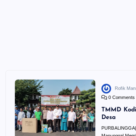
Rofik Ma
0 Comments
TMMD Kodim
Desa
PURBALINGGA|
Manunggal Memb