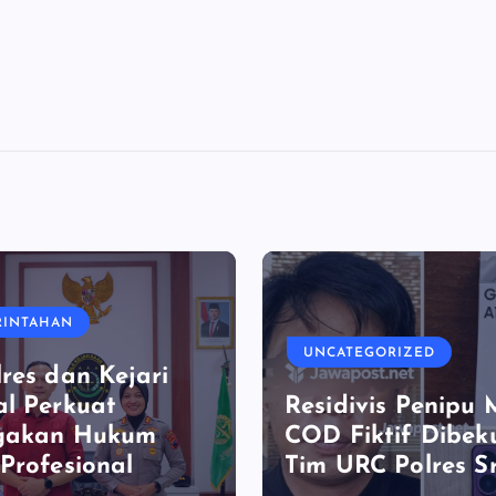
RINTAHAN
UNCATEGORIZED
res dan Kejari
l Perkuat
Residivis Penipu
gakan Hukum
COD Fiktif Dibek
Profesional
Tim URC Polres S