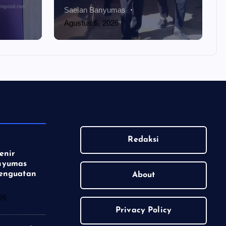
Saelan Banyumas
Agustus 5, 2026
Redaksi
enir
nyumas
enguatan
About
26
Privacy Policy