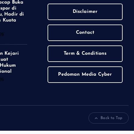
lacap Buka
spor di
Disclaimer
, Hadir di
 Kuota
Contact
26
n Kejari
Term & Conditions
kuat
 Hukum
ional
Pedoman Media Cyber
26
Back to Top