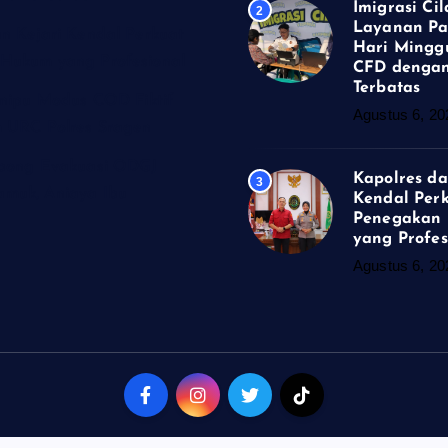
Imigrasi Ci
2
Layanan Pa
n Kejari Kendal Perkuat
Hari Minggu
Hukum yang Profesional
CFD dengan
Terbatas
enipu Modus COD Fiktif
Agustus 6, 20
m URC Polres Sragen
obong Evakuasi ODGJ
Kapolres da
3
muk, Aniaya Ibu
Kendal Per
Penegakan
yang Profes
Agustus 6, 20