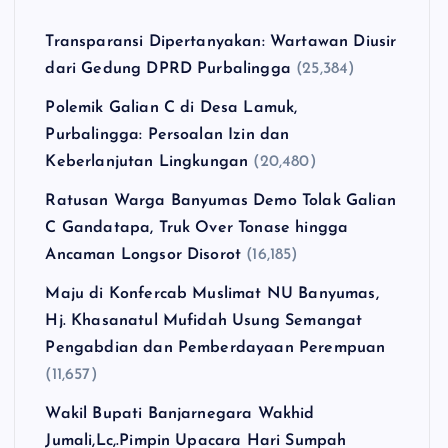
Transparansi Dipertanyakan: Wartawan Diusir
dari Gedung DPRD Purbalingga
(25,384)
Polemik Galian C di Desa Lamuk,
Purbalingga: Persoalan Izin dan
Keberlanjutan Lingkungan
(20,480)
Ratusan Warga Banyumas Demo Tolak Galian
C Gandatapa, Truk Over Tonase hingga
Ancaman Longsor Disorot
(16,185)
Maju di Konfercab Muslimat NU Banyumas,
Hj. Khasanatul Mufidah Usung Semangat
Pengabdian dan Pemberdayaan Perempuan
(11,657)
Wakil Bupati Banjarnegara Wakhid
Jumali,Lc,.Pimpin Upacara Hari Sumpah