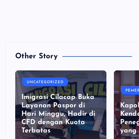
Other Story
UNCATEGORIZED
PEME
Imigrasi Cilacap Buka
Layanan Paspor di
Kapol
Hari Minggu, Hadir di
Kenda
CFD dengan Kuota
Pene
Terbatas
yang 