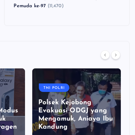
Pemuda ke-97
(11,470)
TNI POLRI
Polsek Kejobong
 Modus
Evakuasi ODGJ yang
uk
Mengamuk, Aniaya Ibu
ragen
Kandung