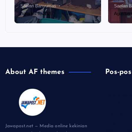
Saelan Banyumas
Saelan 
Agustus 6, 2026
Agustus 
About AF themes
Pos-pos
Lawan Rent
Andalkan P
Imigrasi Ci
Paspor di H
Jawapost.net — Media online kekinian
dengan Kuo