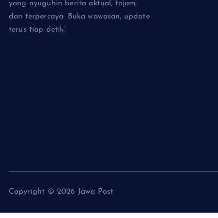
yang nyuguhin berita aktual, tajam,
dan terpercaya. Buka wawasan, update
Kapolres da
terus tiap detik!
Penegakan 
Residivis P
Dibekuk Ti
Polsek Kej
yang Menga
Kandung
Copyright © 2026 Jawa Post