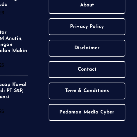
uda
About
26
Privacy Policy
tar
M Anutin,
ungan
Disclaimer
ailan Makin
26
Contact
lacap Kawal
di PT S2P,
Term & Conditions
uasi
26
Pedoman Media Cyber