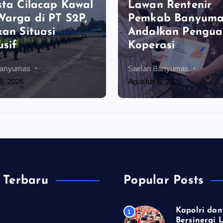
sta Cilacap Kawal
Lawan Rentenir
Warga di PT S2P,
Pemkab Banyuma
kan Situasi
Andalkan Pengua
sif
Koperasi
Banyumas
Saelan Banyumas
8, 2026
Agustus 6, 2026
 Terbaru
Popular Posts
Kapolri dan
1
 Tapak Suci, Bersinergi
Bersinergi 