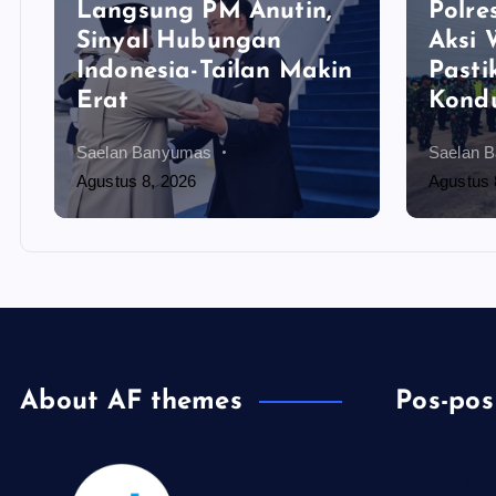
Langsung PM Anutin,
Polre
Sinyal Hubungan
Aksi 
Indonesia-Tailan Makin
Pasti
Erat
Kondu
Saelan Banyumas
Saelan 
Agustus 8, 2026
Agustus 
About AF themes
Pos-pos
Kapolri dan