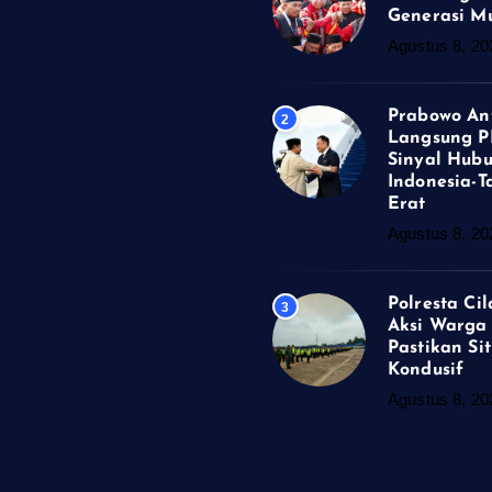
Generasi M
enerasi Muda
Agustus 8, 20
tar Langsung PM Anutin,
ngan Indonesia-Tailan
Prabowo An
2
Langsung P
Sinyal Hub
lacap Kawal Aksi Warga di
Indonesia-T
tikan Situasi Kondusif
Erat
Agustus 8, 20
enir Pemkab Banyumas
enguatan Koperasi
Polresta Ci
3
lacap Buka Layanan
Aksi Warga 
ari Minggu, Hadir di CFD
Pastikan Sit
Kondusif
ta Terbatas
Agustus 8, 20