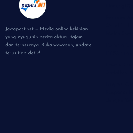
Lindungi G
Prabowo An
Sinyal Hubu
Jawapost.net — Media online kekinian
Makin Erat
yang nyuguhin berita aktual, tajam,
dan terpercaya. Buka wawasan, update
Polresta Ci
terus tiap detik!
PT S2P, Pas
Lawan Rent
Andalkan P
Imigrasi Ci
Paspor di H
dengan Kuo